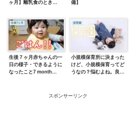
ヶ月】離乳食のとき
備】
は？ げっぷたまりやす
いのに、げっぷでない
生後7ヶ月
保育園
生後７ヶ月赤ちゃんの一
小規模保育所に決まった
日の様子・できるように
けど、小規模保育ってど
なったこと7 month
うなの？悩むよね。良く
baby’s day
ないのかな？
スポンサーリンク