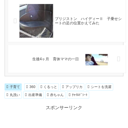
ブリジストン ハイディーⅡ 子乗せシ
ートの足の位置かえてみた
生後4ヶ月 育休ママの一日
子育て
360
くるっと
アップリカ
シートを洗濯
丸洗い
出産準備
赤ちゃん
ﾁｬｲﾙﾄﾞｼｰﾄ
スポンサーリンク