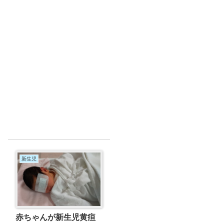
新生児
赤ちゃんが新生児黄疸