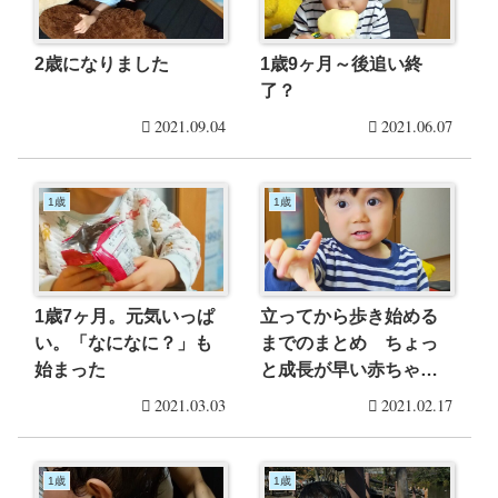
2歳になりました
1歳9ヶ月～後追い終
了？
2021.09.04
2021.06.07
1歳
1歳
1歳7ヶ月。元気いっぱ
立ってから歩き始める
い。「なになに？」も
までのまとめ ちょっ
始まった
と成長が早い赤ちゃん
【1歳半】
2021.03.03
2021.02.17
1歳
1歳