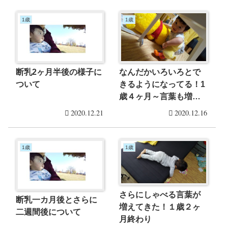
1歳
1歳
なんだかいろいろとで
断乳2ヶ月半後の様子に
きるようになってる！1
ついて
歳４ヶ月～言葉も増え
たよ
2020.12.21
2020.12.16
1歳
1歳
さらにしゃべる言葉が
断乳一カ月後とさらに
増えてきた！１歳２ヶ
二週間後について
月終わり