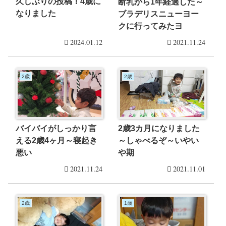
久しぶりの投稿！4歳に
断乳から1年経過した～
なりました
ブラデリスニューヨー
クに行ってみたヨ
2024.01.12
2021.11.24
2歳
2歳
バイバイがしっかり言
2歳3カ月になりました
える2歳4ヶ月～寝起き
～しゃべるぞ～いやい
悪い
や期
2021.11.24
2021.11.01
2歳
1歳